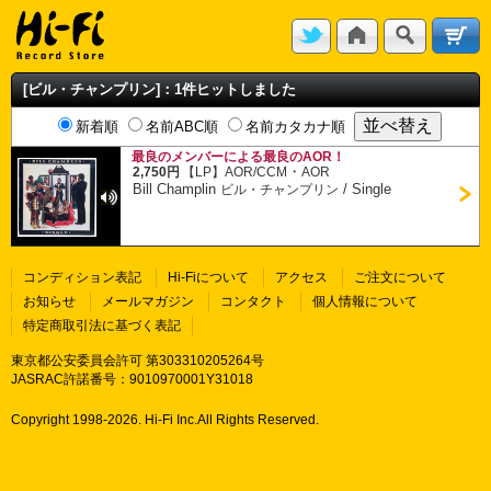
[ビル・チャンプリン]：1件ヒットしました
新着順
名前ABC順
名前カタカナ順
最良のメンバーによる最良のAOR！
・
2,750円
【LP】
AOR/CCM
AOR
Bill Champlin
/
Single
ビル・チャンプリン
コンディション表記
Hi-Fiについて
アクセス
ご注文について
お知らせ
メールマガジン
コンタクト
個人情報について
特定商取引法に基づく表記
東京都公安委員会許可 第303310205264号
JASRAC許諾番号：9010970001Y31018
Copyright 1998-
2026. Hi-Fi Inc.All Rights Reserved.