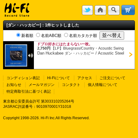
[ダン・ハッカビー]：1件ヒットしました
新着順
名前ABC順
名前カタカナ順
ドブロ好きにはたまらない一枚。
・
2,750円
【LP】
Bluegrass/Country
Acoustic Swing
Dan Huckabee
/
Acoustic Steel
ダン・ハッカビー
コンディション表記
Hi-Fiについて
アクセス
ご注文について
お知らせ
メールマガジン
コンタクト
個人情報について
特定商取引法に基づく表記
東京都公安委員会許可 第303310205264号
JASRAC許諾番号：9010970001Y31018
Copyright 1998-
2026. Hi-Fi Inc.All Rights Reserved.