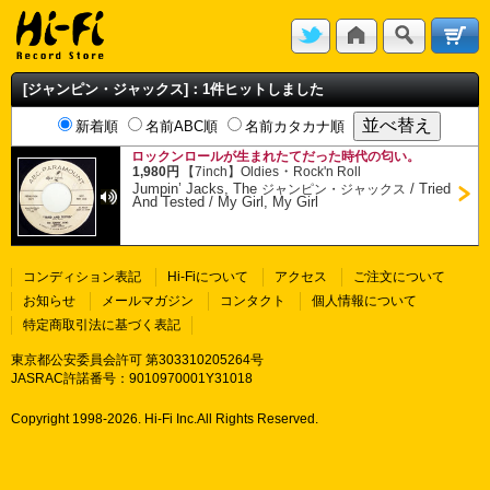
[ジャンピン・ジャックス]：1件ヒットしました
新着順
名前ABC順
名前カタカナ順
ロックンロールが生まれたてだった時代の匂い。
・
1,980円
【7inch】
Oldies
Rock'n Roll
Jumpin’ Jacks, The
/
Tried
ジャンピン・ジャックス
And Tested / My Girl, My Girl
コンディション表記
Hi-Fiについて
アクセス
ご注文について
お知らせ
メールマガジン
コンタクト
個人情報について
特定商取引法に基づく表記
東京都公安委員会許可 第303310205264号
JASRAC許諾番号：9010970001Y31018
Copyright 1998-
2026. Hi-Fi Inc.All Rights Reserved.