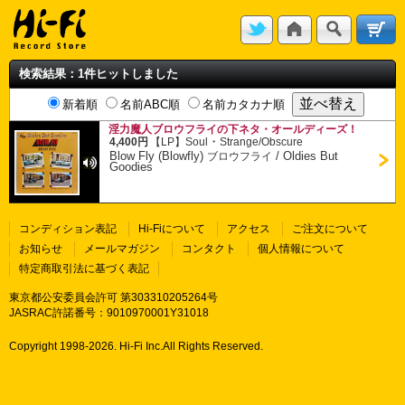
検索結果：1件ヒットしました
新着順
名前ABC順
名前カタカナ順
淫力魔人ブロウフライの下ネタ・オールディーズ！
・
4,400円
【LP】
Soul
Strange/Obscure
Blow Fly (Blowfly)
/
Oldies But
ブロウフライ
Goodies
コンディション表記
Hi-Fiについて
アクセス
ご注文について
お知らせ
メールマガジン
コンタクト
個人情報について
特定商取引法に基づく表記
東京都公安委員会許可 第303310205264号
JASRAC許諾番号：9010970001Y31018
Copyright 1998-
2026. Hi-Fi Inc.All Rights Reserved.