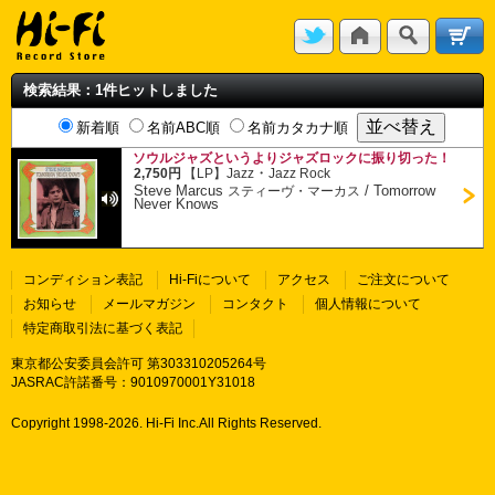
検索結果：1件ヒットしました
新着順
名前ABC順
名前カタカナ順
ソウルジャズというよりジャズロックに振り切った！
・
2,750円
【LP】
Jazz
Jazz Rock
Steve Marcus
/
Tomorrow
スティーヴ・マーカス
Never Knows
コンディション表記
Hi-Fiについて
アクセス
ご注文について
お知らせ
メールマガジン
コンタクト
個人情報について
特定商取引法に基づく表記
東京都公安委員会許可 第303310205264号
JASRAC許諾番号：9010970001Y31018
Copyright 1998-
2026. Hi-Fi Inc.All Rights Reserved.