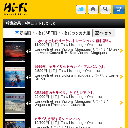
検索結果：4件ヒットしました
新着順
名前ABC順
名前カタカナ順
いきいきとしたオーケストレーションにほれぼれ。
・
11,000円
【LP】
Easy Listening
Orchestra
Caravelli et ses Violons Magiques
/
Dites-
カラベリ
Le Avec Caravelli Et Ses Violons Magiques
1960年、カラベリのセカンド・アルバムです。
・
8,580円
【LP】
Easy Listening
Orchestra
Caravelli et ses violons magiques
/
Carnet
カラベリ
De Bal
CBS以前のカラベリ。とてもレアです。
・
22,000円
【LP】
Easy Listening
Orchestra
Caravelli et ses Violons Magiques
/
カラベリ
Vagues a l'Ame avec Caravelli
カラベリが愛するシャンソン。
・
18,700円
【LP】
Easy Listening
Orchestra
Caravelli
/
Douce France
カラベリ