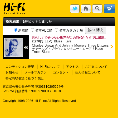
検索結果：1件ヒットしました
新着順
名前ABC順
名前カタカナ順
男らしくてせつない歌声がこの時代からすでに最高。
・
2,970円
【LP】
Blues
Jive
Charles Brown And Johnny Moore’s Three Blazers
/
Race
チャールズ・ブラウン＆ジョニー・ムーア
Track Blues
コンディション表記
Hi-Fiについて
アクセス
ご注文について
お知らせ
メールマガジン
コンタクト
個人情報について
特定商取引法に基づく表記
東京都公安委員会許可 第303310205264号
JASRAC許諾番号：9010970001Y31018
Copyright 1998-
2026. Hi-Fi Inc.All Rights Reserved.