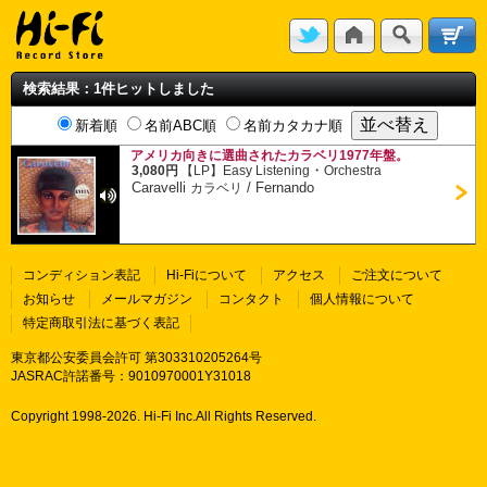
検索結果：1件ヒットしました
新着順
名前ABC順
名前カタカナ順
アメリカ向きに選曲されたカラベリ1977年盤。
・
3,080円
【LP】
Easy Listening
Orchestra
Caravelli
/
Fernando
カラベリ
コンディション表記
Hi-Fiについて
アクセス
ご注文について
お知らせ
メールマガジン
コンタクト
個人情報について
特定商取引法に基づく表記
東京都公安委員会許可 第303310205264号
JASRAC許諾番号：9010970001Y31018
Copyright 1998-
2026. Hi-Fi Inc.All Rights Reserved.