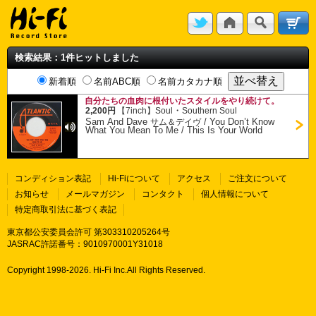
検索結果：1件ヒットしました
新着順
名前ABC順
名前カタカナ順
自分たちの血肉に根付いたスタイルをやり続けて。
・
2,200円
【7inch】
Soul
Southern Soul
Sam And Dave
/
You Don’t Know
サム＆デイヴ
What You Mean To Me / This Is Your World
コンディション表記
Hi-Fiについて
アクセス
ご注文について
お知らせ
メールマガジン
コンタクト
個人情報について
特定商取引法に基づく表記
東京都公安委員会許可 第303310205264号
JASRAC許諾番号：9010970001Y31018
Copyright 1998-
2026. Hi-Fi Inc.All Rights Reserved.