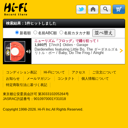
検索結果：1件ヒットしました
新着順
名前ABC順
名前カタカナ順
ニューリズム「フロッグ」で踊り狂って！
・
1,980円
【7inch】
Oldies
Garage
Dardenelles featuring Little Bo, The
ダーダネルズ＆
/
Baby, Do The Frog / Alright
リトル・ボー
コンディション表記
Hi-Fiについて
アクセス
ご注文について
お知らせ
メールマガジン
コンタクト
個人情報について
特定商取引法に基づく表記
東京都公安委員会許可 第303310205264号
JASRAC許諾番号：9010970001Y31018
Copyright 1998-
2026. Hi-Fi Inc.All Rights Reserved.