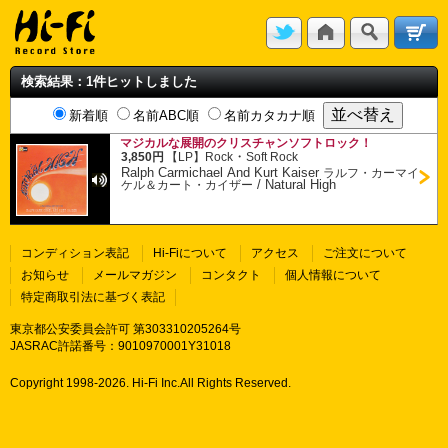
検索結果：1件ヒットしました
新着順
名前ABC順
名前カタカナ順
マジカルな展開のクリスチャンソフトロック！
・
3,850円
【LP】
Rock
Soft Rock
Ralph Carmichael And Kurt Kaiser
ラルフ・カーマイ
/
Natural High
ケル＆カート・カイザー
コンディション表記
Hi-Fiについて
アクセス
ご注文について
お知らせ
メールマガジン
コンタクト
個人情報について
特定商取引法に基づく表記
東京都公安委員会許可 第303310205264号
JASRAC許諾番号：9010970001Y31018
Copyright 1998-
2026. Hi-Fi Inc.All Rights Reserved.