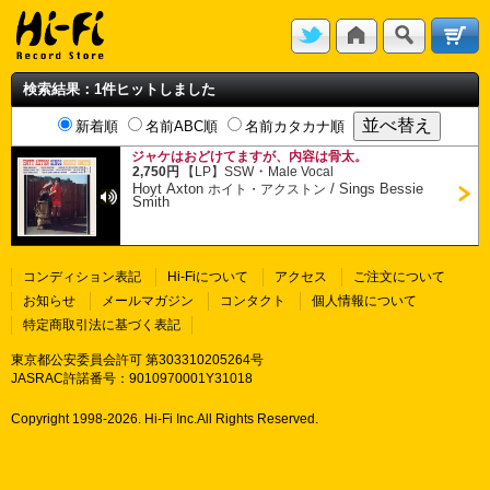
検索結果：1件ヒットしました
新着順
名前ABC順
名前カタカナ順
ジャケはおどけてますが、内容は骨太。
・
2,750円
【LP】
SSW
Male Vocal
Hoyt Axton
/
Sings Bessie
ホイト・アクストン
Smith
コンディション表記
Hi-Fiについて
アクセス
ご注文について
お知らせ
メールマガジン
コンタクト
個人情報について
特定商取引法に基づく表記
東京都公安委員会許可 第303310205264号
JASRAC許諾番号：9010970001Y31018
Copyright 1998-
2026. Hi-Fi Inc.All Rights Reserved.