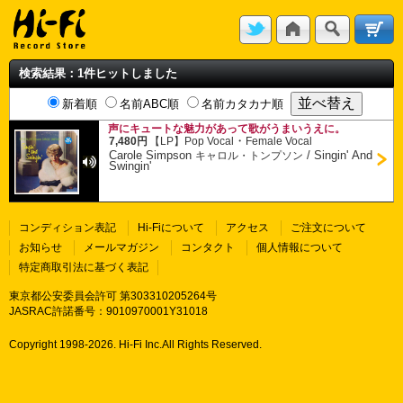
検索結果：1件ヒットしました
新着順
名前ABC順
名前カタカナ順
声にキュートな魅力があって歌がうまいうえに。
・
7,480円
【LP】
Pop Vocal
Female Vocal
Carole Simpson
/
Singin' And
キャロル・トンプソン
Swingin'
コンディション表記
Hi-Fiについて
アクセス
ご注文について
お知らせ
メールマガジン
コンタクト
個人情報について
特定商取引法に基づく表記
東京都公安委員会許可 第303310205264号
JASRAC許諾番号：9010970001Y31018
Copyright 1998-
2026. Hi-Fi Inc.All Rights Reserved.