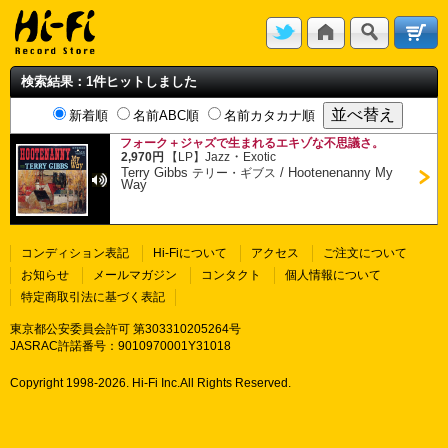
検索結果：1件ヒットしました
新着順
名前ABC順
名前カタカナ順
フォーク＋ジャズで生まれるエキゾな不思議さ。
・
2,970円
【LP】
Jazz
Exotic
Terry Gibbs
/
Hootenenanny My
テリー・ギブス
Way
コンディション表記
Hi-Fiについて
アクセス
ご注文について
お知らせ
メールマガジン
コンタクト
個人情報について
特定商取引法に基づく表記
東京都公安委員会許可 第303310205264号
JASRAC許諾番号：9010970001Y31018
Copyright 1998-
2026. Hi-Fi Inc.All Rights Reserved.