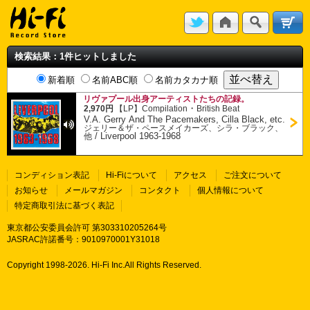
検索結果：1件ヒットしました
新着順
名前ABC順
名前カタカナ順
リヴァプール出身アーティストたちの記録。
・
2,970円
【LP】
Compilation
British Beat
V.A. Gerry And The Pacemakers, Cilla Black, etc.
ジェリー＆ザ・ペースメイカーズ、シラ・ブラック、
/
Liverpool 1963-1968
他
コンディション表記
Hi-Fiについて
アクセス
ご注文について
お知らせ
メールマガジン
コンタクト
個人情報について
特定商取引法に基づく表記
東京都公安委員会許可 第303310205264号
JASRAC許諾番号：9010970001Y31018
Copyright 1998-
2026. Hi-Fi Inc.All Rights Reserved.