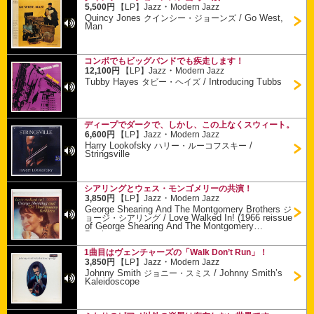
・
5,500円
【LP】
Jazz
Modern Jazz
Quincy Jones
/
Go West,
クインシー・ジョーンズ
Man
コンボでもビッグバンドでも疾走します！
・
12,100円
【LP】
Jazz
Modern Jazz
Tubby Hayes
/
Introducing Tubbs
タビー・ヘイズ
ディープでダークで、しかし、この上なくスウィート。
・
6,600円
【LP】
Jazz
Modern Jazz
Harry Lookofsky
/
ハリー・ルーコフスキー
Stringsville
シアリングとウェス・モンゴメリーの共演！
・
3,850円
【LP】
Jazz
Modern Jazz
George Shearing And The Montgomery Brothers
ジ
/
Love Walked In! (1966 reissue
ョージ・シアリング
of George Shearing And The Montgomery
Brothers)
1曲目はヴェンチャーズの「Walk Don’t Run」！
・
3,850円
【LP】
Jazz
Modern Jazz
Johnny Smith
/
Johnny Smith’s
ジョニー・スミス
Kaleidoscope