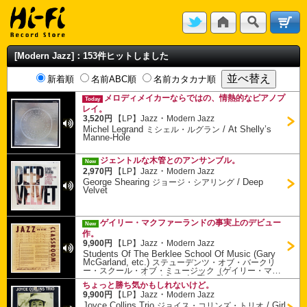
[Modern Jazz]：153件ヒットしました
新着順
名前ABC順
名前カタカナ順
メロディメイカーならではの、情熱的なピアノプ
Today
レイ。
・
3,520円
【LP】
Jazz
Modern Jazz
Michel Legrand
/
At Shelly’s
ミシェル・ルグラン
Manne-Hole
ジェントルな木管とのアンサンブル。
New
・
2,970円
【LP】
Jazz
Modern Jazz
George Shearing
/
Deep
ジョージ・シアリング
Velvet
ゲイリー・マクファーランドの事実上のデビュー
New
作。
・
9,900円
【LP】
Jazz
Modern Jazz
Students Of The Berklee School Of Music (Gary
McGarland, etc.)
ステューデンツ・オブ・バークリ
ー・スクール・オブ・ミュージック（ゲイリー・マク
/
Jazz In The Classroom
ファーランド、他）
ちょっと勝ち気かもしれないけど。
Volume IV
・
9,900円
【LP】
Jazz
Modern Jazz
Joyce Collins Trio
/
Girl
ジョイス・コリンズ・トリオ