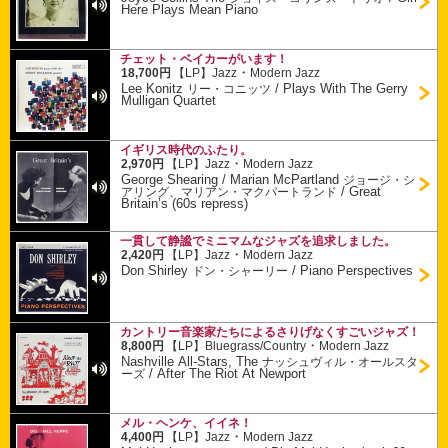
Here Plays Mean Piano
チェット・ベイカーがいます！
・
18,700円
【LP】
Jazz
Modern Jazz
Lee Konitz
/
Plays With The Gerry
リー・コニッツ
Mulligan Quartet
イギリス時代のふたり。
・
2,970円
【LP】
Jazz
Modern Jazz
George Shearing / Marian McPartland
ジョージ・シ
/
Great
アリング、マリアン・マクパートランド
Britain’s (60s repress)
一貫して静謐でミニマムなジャズを追求しました。
・
2,420円
【LP】
Jazz
Modern Jazz
Don Shirley
/
Piano Perspectives
ドン・シャーリー
カントリー音楽家たちによるさりげなくすごいジャズ！
・
8,800円
【LP】
Bluegrass/Country
Modern Jazz
Nashville All-Stars, The
ナッシュヴィル・オールスタ
/
After The Riot At Newport
ーズ
メル・ヘンケ、イイネ！
・
4,400円
【LP】
Jazz
Modern Jazz