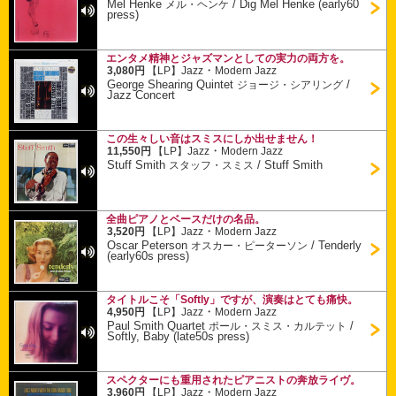
Mel Henke
/
Dig Mel Henke (early60
メル・ヘンケ
press)
エンタメ精神とジャズマンとしての実力の両方を。
・
3,080円
【LP】
Jazz
Modern Jazz
George Shearing Quintet
/
ジョージ・シアリング
Jazz Concert
この生々しい音はスミスにしか出せません！
・
11,550円
【LP】
Jazz
Modern Jazz
Stuff Smith
/
Stuff Smith
スタッフ・スミス
全曲ピアノとベースだけの名品。
・
3,520円
【LP】
Jazz
Modern Jazz
Oscar Peterson
/
Tenderly
オスカー・ピーターソン
(early60s press)
タイトルこそ「Softly」ですが、演奏はとても痛快。
・
4,950円
【LP】
Jazz
Modern Jazz
Paul Smith Quartet
/
ポール・スミス・カルテット
Softly, Baby (late50s press)
スペクターにも重用されたピアニストの奔放ライヴ。
・
3,960円
【LP】
Jazz
Modern Jazz