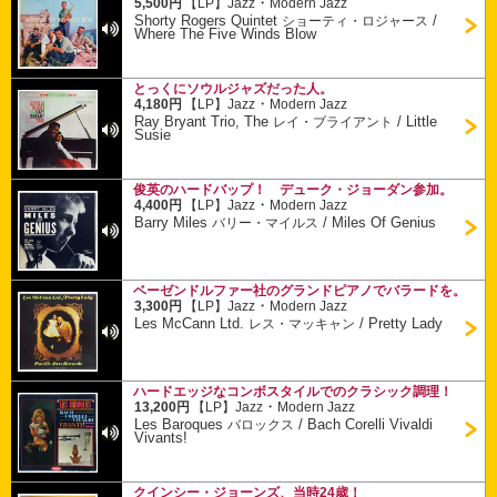
・
5,500円
【LP】
Jazz
Modern Jazz
Shorty Rogers Quintet
/
ショーティ・ロジャース
Where The Five Winds Blow
とっくにソウルジャズだった人。
・
4,180円
【LP】
Jazz
Modern Jazz
Ray Bryant Trio, The
/
Little
レイ・ブライアント
Susie
俊英のハードバップ！ デューク・ジョーダン参加。
・
4,400円
【LP】
Jazz
Modern Jazz
Barry Miles
/
Miles Of Genius
バリー・マイルス
ベーゼンドルファー社のグランドピアノでバラードを。
・
3,300円
【LP】
Jazz
Modern Jazz
Les McCann Ltd.
/
Pretty Lady
レス・マッキャン
ハードエッジなコンボスタイルでのクラシック調理！
・
13,200円
【LP】
Jazz
Modern Jazz
Les Baroques
/
Bach Corelli Vivaldi
バロックス
Vivants!
クインシー・ジョーンズ、当時24歳！