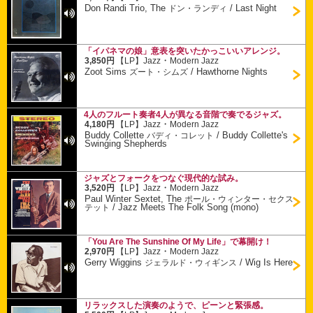
Don Randi Trio, The
/
Last Night
ドン・ランディ
「イパネマの娘」意表を突いたかっこいいアレンジ。
・
3,850円
【LP】
Jazz
Modern Jazz
Zoot Sims
/
Hawthorne Nights
ズート・シムズ
4人のフルート奏者4人が異なる音階で奏でるジャズ。
・
4,180円
【LP】
Jazz
Modern Jazz
Buddy Collette
/
Buddy Collette's
バディ・コレット
Swinging Shepherds
ジャズとフォークをつなぐ現代的な試み。
・
3,520円
【LP】
Jazz
Modern Jazz
Paul Winter Sextet, The
ポール・ウィンター・セクス
/
Jazz Meets The Folk Song (mono)
テット
「You Are The Sunshine Of My Life」で幕開け！
・
2,970円
【LP】
Jazz
Modern Jazz
Gerry Wiggins
/
Wig Is Here
ジェラルド・ウィギンス
リラックスした演奏のようで、ピーンと緊張感。