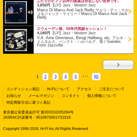
ふたりのピアノ以外の楽器は存在しない世界です。
・
3,850円
【LP】
Jazz
Modern Jazz
Marco Di Marco And Jack Reilly
マルコ・ディ・マル
/
Marco Di Marco And Jack
コ＆ジャック・ライリー
Reilly
スウェーデン発、50年代気鋭セッション！
・
4,180円
【LP】
Jazz
Modern Jazz
V.A. Arne Domnerus, Bengt Hallberg, etc.
アルネ・
/
Swedes
ドムネルス、ベンクト・ハルベルグ、他
From Jazzville
1
2
3
4
5
[6]
コンディション表記
Hi-Fiについて
アクセス
ご注文について
お知らせ
メールマガジン
コンタクト
個人情報について
特定商取引法に基づく表記
東京都公安委員会許可 第303310205264号
JASRAC許諾番号：9010970001Y31018
Copyright 1998-
2026. Hi-Fi Inc.All Rights Reserved.