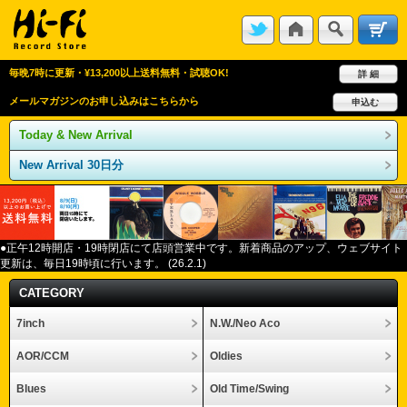
毎晩7時に更新・¥13,200以上送料無料・試聴OK!
詳 細
メールマガジンのお申し込みはこちらから
申込む
Today & New Arrival
New Arrival 30日分
●正午12
時開店・
19
時閉店にて店頭営業中です。新着商品のアップ、ウェブサイト
更新は、毎日
19
時頃に行います。
(26.2.1)
CATEGORY
7inch
N.W./Neo Aco
AOR/CCM
Oldies
Blues
Old Time/Swing