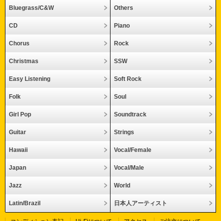
Bluegrass/C&W
Others
CD
Piano
Chorus
Rock
Christmas
SSW
Easy Listening
Soft Rock
Folk
Soul
Girl Pop
Soundtrack
Guitar
Strings
Hawaii
Vocal/Female
Japan
Vocal/Male
Jazz
World
Latin/Brazil
日本人アーティスト