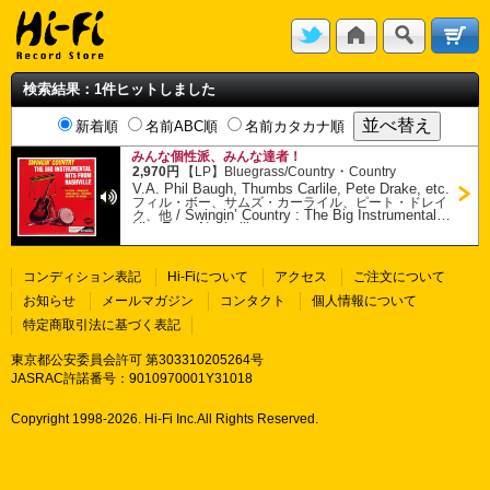
検索結果：1件ヒットしました
新着順
名前ABC順
名前カタカナ順
みんな個性派、みんな達者！
・
2,970円
【LP】
Bluegrass/Country
Country
V.A. Phil Baugh, Thumbs Carlile, Pete Drake, etc.
フィル・ボー、サムズ・カーライル、ピート・ドレイ
/
Swingin’ Country : The Big Instrumental
ク、他
Hits From Nashville
コンディション表記
Hi-Fiについて
アクセス
ご注文について
お知らせ
メールマガジン
コンタクト
個人情報について
特定商取引法に基づく表記
東京都公安委員会許可 第303310205264号
JASRAC許諾番号：9010970001Y31018
Copyright 1998-
2026. Hi-Fi Inc.All Rights Reserved.