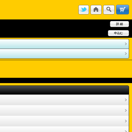
詳 細
申込む