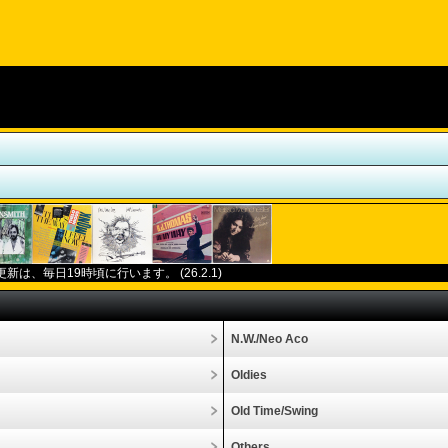
更新は、毎日
19
時頃に行います。
(26.2.1)
N.W./Neo Aco
Oldies
Old Time/Swing
Others