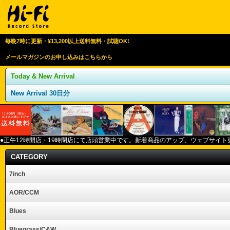
毎晩7時に更新・¥13,200以上送料無料・試聴OK!
メールマガジンのお申し込みはこちらから
Today & New Arrival
New Arrival 30日分
●正午12
時開店・
19
時閉店にて店頭営業中です。新着商品のアップ、ウェブサイト
CATEGORY
7inch
AOR/CCM
Blues
Bluegrass/C&W