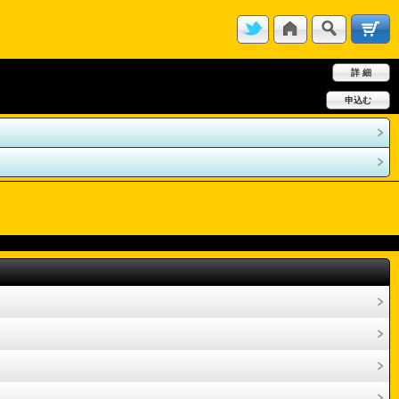
詳 細
申込む