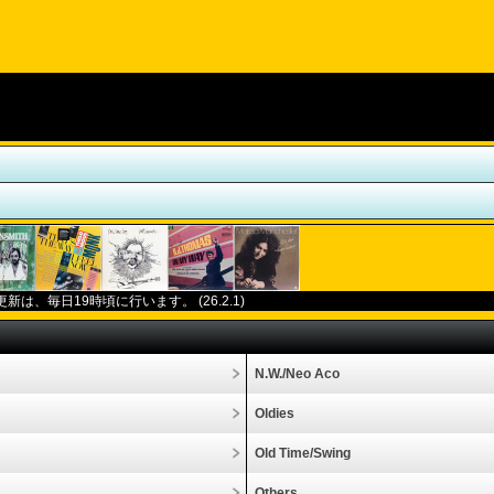
更新は、毎日
19
時頃に行います。
(26.2.1)
N.W./Neo Aco
Oldies
Old Time/Swing
Others