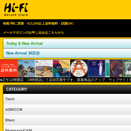
毎晩7時に更新・¥13,200以上送料無料・試聴OK!
メールマガジンのお申し込みはこちらから
Today & New Arrival
New Arrival 30日分
●正午12
時開店・
19
時閉店にて店頭営業中です。新着商品のアップ、ウェブサイト
CATEGORY
7inch
AOR/CCM
Blues
Bluegrass/C&W