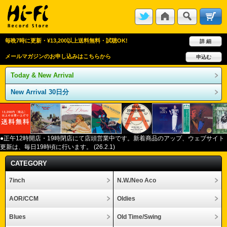
毎晩7時に更新・¥13,200以上送料無料・試聴OK!
詳 細
メールマガジンのお申し込みはこちらから
申込む
Today & New Arrival
New Arrival 30日分
●正午12
時開店・
19
時閉店にて店頭営業中です。新着商品のアップ、ウェブサイト
更新は、毎日
19
時頃に行います。
(26.2.1)
CATEGORY
7inch
N.W./Neo Aco
AOR/CCM
Oldies
Blues
Old Time/Swing