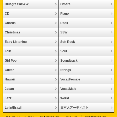
Bluegrass/C&W
Others
CD
Piano
Chorus
Rock
Christmas
SSW
Easy Listening
Soft Rock
Folk
Soul
Girl Pop
Soundtrack
Guitar
Strings
Hawaii
Vocal/Female
Japan
Vocal/Male
Jazz
World
Latin/Brazil
日本人アーティスト