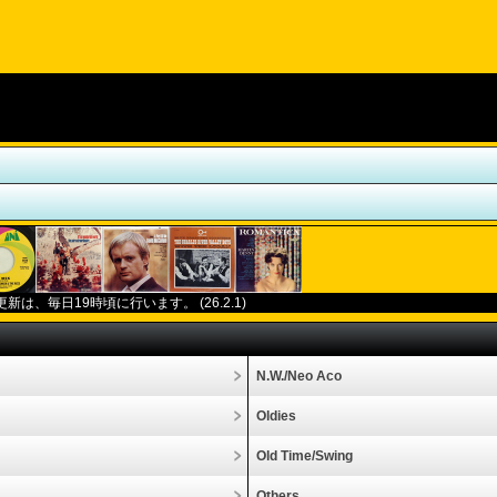
更新は、毎日
19
時頃に行います。
(26.2.1)
N.W./Neo Aco
Oldies
Old Time/Swing
Others