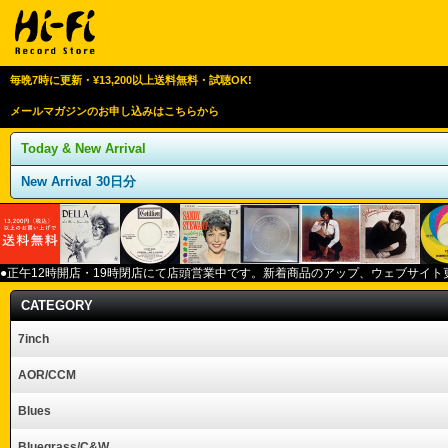
毎晩7時に更新・¥13,200以上送料無料・試聴OK!
メールマガジンのお申し込みはこちらから
Today & New Arrival
New Arrival 30日分
●正午12
時開店・
19
時閉店にて店頭営業中です。新着商品のアップ、ウェブサイト
CATEGORY
7inch
AOR/CCM
Blues
Bluegrass/C&W