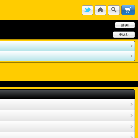
詳 細
申込む