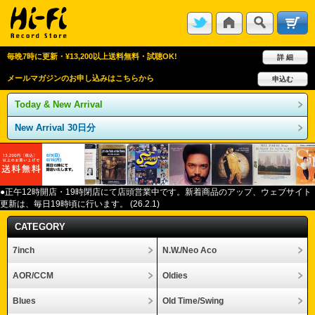
毎晩7時に更新・¥13,200以上送料無料・試聴OK!
詳 細
メールマガジンのお申し込みはこちらから
申込む
Today & New Arrival
New Arrival 30日分
●正午12
時開店・
19
時閉店にて店頭営業中です。新着商品のアップ、ウェブサイト
更新は、毎日
19
時頃に行います。
(26.2.1)
CATEGORY
7inch
N.W./Neo Aco
AOR/CCM
Oldies
Blues
Old Time/Swing