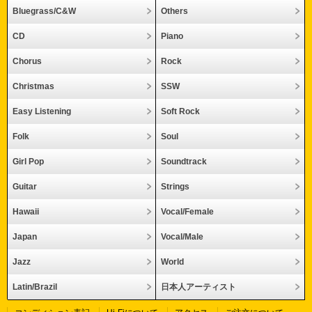
Bluegrass/C&W
Others
CD
Piano
Chorus
Rock
Christmas
SSW
Easy Listening
Soft Rock
Folk
Soul
Girl Pop
Soundtrack
Guitar
Strings
Hawaii
Vocal/Female
Japan
Vocal/Male
Jazz
World
Latin/Brazil
日本人アーティスト