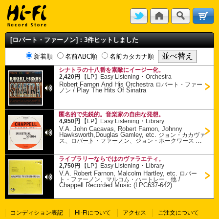
[ロバート・ファーノン]：3件ヒットしました
新着順
名前ABC順
名前カタカナ順
シナトラの十八番を素敵にイージー化。
・
2,420円
【LP】
Easy Listening
Orchestra
Robert Farnon And His Orchestra
ロバート・ファー
/
Play The Hits Of Sinatra
ノン
匿名的で先鋭的。音楽家の自由な発想。
・
4,950円
【LP】
Easy Listening
Library
V.A. John Cacavas, Robert Farnon, Johnny
Hawksworth,Douglas Gamley, etc.
ジョン・カカヴァ
/
ス、ロバート・ファーノン、ジョン・ホークワース 他
Industrial Sounds Vol 2
ライブラリーならではのヴァラエティ。
・
2,750円
【LP】
Easy Listening
Library
V.A. Robert Farnon, Malcolm Hartley, etc.
ロバー
/
ト・ファーノン、マルコム・ハートレー、他
Chappell Recorded Music (LPC637-642)
コンディション表記
Hi-Fiについて
アクセス
ご注文について