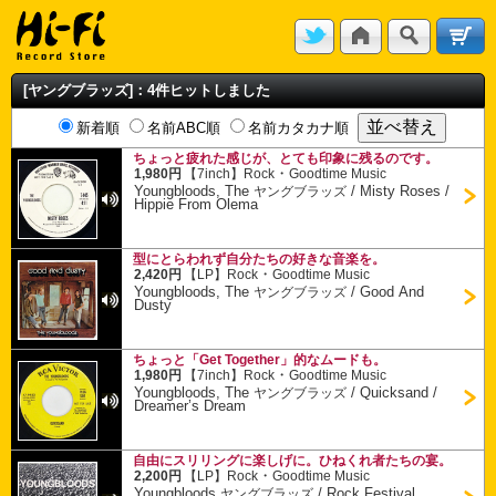
[ヤングブラッズ]：4件ヒットしました
新着順
名前ABC順
名前カタカナ順
ちょっと疲れた感じが、とても印象に残るのです。
・
1,980円
【7inch】
Rock
Goodtime Music
Youngbloods, The
/
Misty Roses /
ヤングブラッズ
Hippie From Olema
型にとらわれず自分たちの好きな音楽を。
・
2,420円
【LP】
Rock
Goodtime Music
Youngbloods, The
/
Good And
ヤングブラッズ
Dusty
ちょっと「Get Together」的なムードも。
・
1,980円
【7inch】
Rock
Goodtime Music
Youngbloods, The
/
Quicksand /
ヤングブラッズ
Dreamer’s Dream
自由にスリリングに楽しげに。ひねくれ者たちの宴。
・
2,200円
【LP】
Rock
Goodtime Music
Youngbloods
/
Rock Festival
ヤングブラッズ