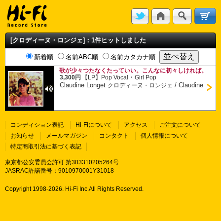
[クロディーヌ・ロンジェ]：1件ヒットしました
新着順
名前ABC順
名前カタカナ順
歌が少々つたなくたっていい。こんなに初々しければ。
・
3,300円
【LP】
Pop Vocal
Girl Pop
Claudine Longet
/
Claudine
クロディーヌ・ロンジェ
コンディション表記
Hi-Fiについて
アクセス
ご注文について
お知らせ
メールマガジン
コンタクト
個人情報について
特定商取引法に基づく表記
東京都公安委員会許可 第303310205264号
JASRAC許諾番号：9010970001Y31018
Copyright 1998-
2026. Hi-Fi Inc.All Rights Reserved.