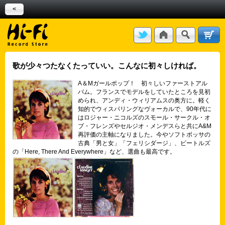
<
歌が少々つたなくたっていい。こんなに初々しければ。
A＆Mガールポップ！ 初々しいファーストアル
バム。フランスでモデルをしていたところを見初
められ、アンディ・ウィリアムスの奥方に。軽く
知的でウィスパリングなヴォーカルで、90年代に
はロジャー・ニコルズのスモール・サークル・オ
ブ・フレンズやセルジオ・メンデスらと共にA&M
再評価の主軸になりました。今やソフトボッサの
古典「男と女」「フェリシダージ」、ビートルズ
の「Here, There And Everywhere」など、選曲も最高です。