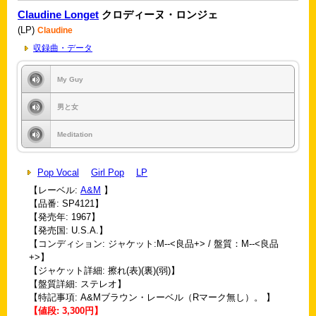
Claudine Longet
クロディーヌ・ロンジェ
(LP)
Claudine
収録曲・データ
My Guy
男と女
Meditation
Pop Vocal
Girl Pop
LP
【レーベル:
A&M
】
【品番: SP4121】
【発売年: 1967】
【発売国: U.S.A.】
【コンディション: ジャケット:M--<良品+> / 盤質：M--<良品
+>】
【ジャケット詳細: 擦れ(表)(裏)(弱)】
【盤質詳細: ステレオ】
【特記事項: A&Mブラウン・レーベル（Rマーク無し）。 】
【値段: 3,300円】