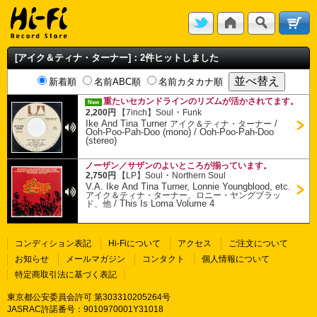
[アイク＆ティナ・ターナー]：2件ヒットしました
新着順
名前ABC順
名前カタカナ順
重たいセカンドラインのリズムが活かされてます。
New
・
2,200円
【7inch】
Soul
Funk
Ike And Tina Turner
/
アイク＆ティナ・ターナー
Ooh-Poo-Pah-Doo (mono) / Ooh-Poo-Pah-Doo
(stereo)
ノーザン／サザンのよいところが揃っています。
・
2,750円
【LP】
Soul
Northern Soul
V.A. Ike And Tina Turner, Lonnie Youngblood, etc.
アイク＆ティナ・ターナー、ロニー・ヤングブラッ
/
This Is Loma Volume 4
ド、他
コンディション表記
Hi-Fiについて
アクセス
ご注文について
お知らせ
メールマガジン
コンタクト
個人情報について
特定商取引法に基づく表記
東京都公安委員会許可 第303310205264号
JASRAC許諾番号：9010970001Y31018