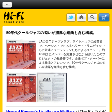
<
50年代クールジャズの匂いが濃厚な組曲も含む構成。
LAの名門ジャズクラブ、ライトハウスの経営者
で、ベーシストでもあるハワード・ラムゼイを中
心に常連ミュージシャンたちによるユニット。約
10年ほどメンバーを変遷させながら続いたこのプ
ロジェクトの最終作です。全曲ボブ・クーパーに
よる作曲とアレンジで、50年代クールジャズの匂
いが濃厚な組曲も含む構成。
Howard Rumsey’s Lighthouse All-Stars
ハワード・ラムゼ