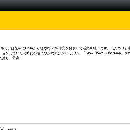
ルモアは後年にPhiloから軽妙なSSW作品を発表して活動を続けます。ほんのり
ンしていたの時代の晴れやかな気分がいっぱい。「Slow Down Superma
気持ち。最高！
ゲイルモア