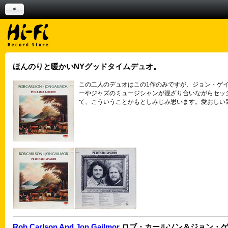
<
ほんのりと暖かいNYグッドタイムデュオ。
この二人のデュオはこの1作のみですが、ジョン・ゲイ
ーやジャズのミュージシャンが混ざり合いながらセッショ
て、こういうことかもとしみじみ思います。愛おしい
Rob Carlson And Jon Gailmor
ロブ・カールソン＆ジョン・