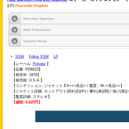
(LP)
Peaceable Kingdom
Slow Down Superman
Ridin' To Nantucket
Gardener Illinois
SSW
Folkie SSW
LP
【レーベル:
Polydor
】
【品番: PD6023】
【発売年: 1974】
【発売国: U.S.A.】
【コンディション: ジャケット:EX++<良品> / 盤質：M--<良品+>】
【ジャケット詳細: カットアウト(切れ目)(中) / 擦れ(表)(弱) / 抜け(底)(
【盤質詳細: ステレオ】
【値段: 4,620円】