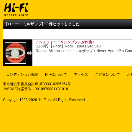
[ロニー・ミルザップ]：1件ヒットしました
アシュフォード＆シンプソンが作曲！
・
3,850円
【7inch】
Rock
Blue Eyed Soul
Ronnie Milsap
/
Never Had It So Goo
ロニー・ミルザップ
コンディション表記
Hi-Fiについて
アクセス
ご注文について
お
東京都公安委員会許可 第303310205264号
JASRAC許諾番号：9010970001Y31018
Copyright 1998-
2026. Hi-Fi Inc.All Rights Reserved.