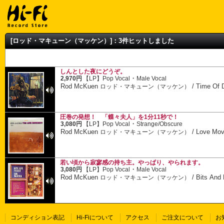
[ロッド・マキューン（マッケン）]：3件ヒットしました
しんとした夜にどうぞ。
・
2,970円
【LP】
Pop Vocal
Male Vocal
Rod McKuen
/
Time Of 
ロッド・マキューン（マッケン）
圧巻の発想！ 「蝶々夫人」を1分11秒で！
・
3,080円
【LP】
Pop Vocal
Strange/Obscure
Rod McKuen
/
Love Mov
ロッド・マキューン（マッケン）
若い頃から寂寥感の持ち主。やっぱり、やられます。
・
3,080円
【LP】
Pop Vocal
Male Vocal
Rod McKuen
/
Bits And
ロッド・マキューン（マッケン）
コンディション表記
Hi-Fiについて
アクセス
ご注文について
お