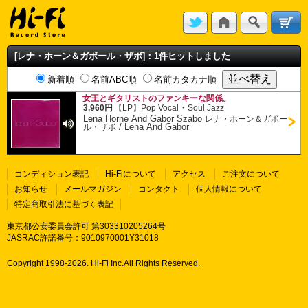
[レナ・ホーン＆ガボール・ザボ]：1件ヒットしました
新着順
名前ABC順
名前カタカナ順
女王とギタリストのファンキーな関係。
・
3,960円
【LP】
Pop Vocal
Soul Jazz
Lena Horne And Gabor Szabo
レナ・ホーン＆ガボー
/
Lena And Gabor
ル・ザボ
コンディション表記
Hi-Fiについて
アクセス
ご注文について
お知らせ
メールマガジン
コンタクト
個人情報について
特定商取引法に基づく表記
東京都公安委員会許可 第303310205264号
JASRAC許諾番号：9010970001Y31018
Copyright 1998-
2026. Hi-Fi Inc.All Rights Reserved.