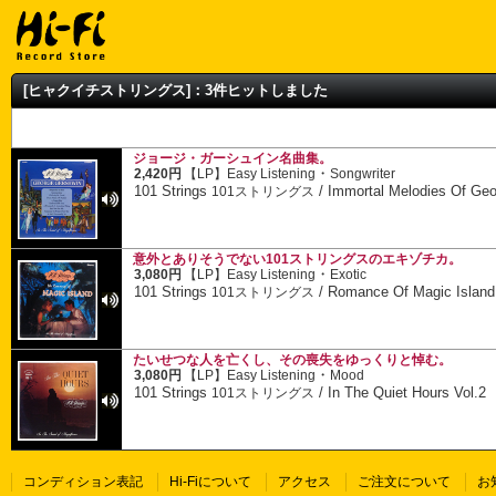
[ヒャクイチストリングス]：3件ヒットしました
ジョージ・ガーシュイン名曲集。
・
2,420円
【LP】
Easy Listening
Songwriter
101 Strings
/
Immortal Melodies Of Geo
101ストリングス
意外とありそうでない101ストリングスのエキゾチカ。
・
3,080円
【LP】
Easy Listening
Exotic
101 Strings
/
Romance Of Magic Island
101ストリングス
たいせつな人を亡くし、その喪失をゆっくりと悼む。
・
3,080円
【LP】
Easy Listening
Mood
101 Strings
/
In The Quiet Hours Vol.2
101ストリングス
コンディション表記
Hi-Fiについて
アクセス
ご注文について
お