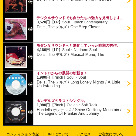
デジタルサウンドでも自分たちの魅力を見出します。
・
3,520円
【LP】
Soul
Black Contemporary
Dells, The
/
One Step Closer
デルズ
モダンなサウンドへと進化していった時期の秀作。
・
4,180円
【LP】
Soul
Northern Soul
Dells, The
/
Musical Menu, The
デルズ
イントロからの展開の斬新さ！
・
1,980円
【7inch】
Soul
Soul
Dells, The
/
Long Lonely Nights / A Little
デルズ
Undrstanding
ホンデルズのラストシングル。
・
1,980円
【7inch】
Oldies
Soft Rock
Hondells
/
Shine On Ruby Mountain /
ホンデルズ
The Legend Of Frankie And Johnny
コンディション表記
Hi-Fiについて
アクセス
ご注文について