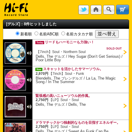
[デルズ]：8件ヒットしました
新着順
名前ABC順
名前カタカナ順
リードもハーモニーも力強い！
Today
SOLD OUT
・
【7inch】
Soul
Northern Soul
Dells, The
/
Hey Sugar (Don’t Get Serious) /
デルズ
Poor Little Boy
スキャットを活かしたサマーソウル。
New
・
2,970円
【7inch】
Soul
Funk
Blendells, The
/
La La, The Magic
ブレンデルズ
Song / In The Summer
緊張感の高いニューソウル的作風。
・
2,750円
【LP】
Soul
Soul
Dells, The
/
Dells, The
デルズ
ドラマチックかつ独創的なものを目指すエネルギー。
・
2,750円
【LP】
Soul
Soul
Dells, The
/
Sweet As Funk Can Be
デルズ