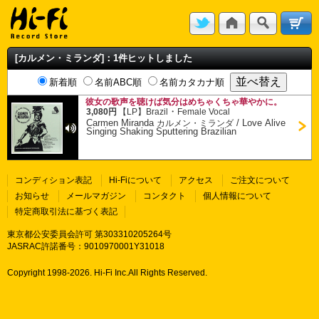
[カルメン・ミランダ]：1件ヒットしました
新着順
名前ABC順
名前カタカナ順
彼女の歌声を聴けば気分はめちゃくちゃ華やかに。
・
3,080円
【LP】
Brazil
Female Vocal
Carmen Miranda
/
Love Alive
カルメン・ミランダ
Singing Shaking Sputtering Brazilian
コンディション表記
Hi-Fiについて
アクセス
ご注文について
お知らせ
メールマガジン
コンタクト
個人情報について
特定商取引法に基づく表記
東京都公安委員会許可 第303310205264号
JASRAC許諾番号：9010970001Y31018
Copyright 1998-
2026. Hi-Fi Inc.All Rights Reserved.