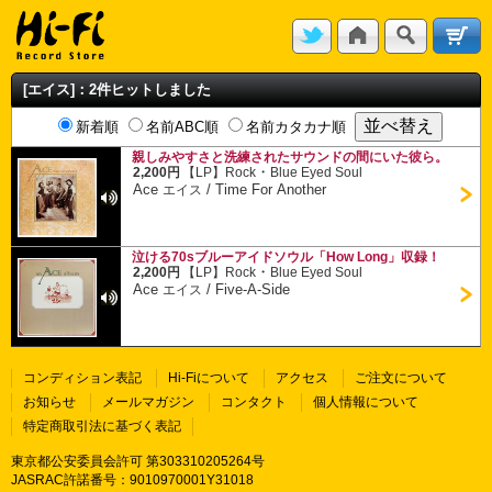
[エイス]：2件ヒットしました
新着順
名前ABC順
名前カタカナ順
親しみやすさと洗練されたサウンドの間にいた彼ら。
・
2,200円
【LP】
Rock
Blue Eyed Soul
Ace
/
Time For Another
エイス
泣ける70sブルーアイドソウル「How Long」収録！
・
2,200円
【LP】
Rock
Blue Eyed Soul
Ace
/
Five-A-Side
エイス
コンディション表記
Hi-Fiについて
アクセス
ご注文について
お知らせ
メールマガジン
コンタクト
個人情報について
特定商取引法に基づく表記
東京都公安委員会許可 第303310205264号
JASRAC許諾番号：9010970001Y31018