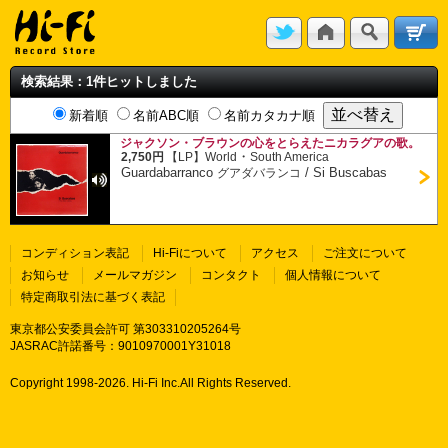
検索結果：1件ヒットしました
新着順
名前ABC順
名前カタカナ順
ジャクソン・ブラウンの心をとらえたニカラグアの歌。
・
2,750円
【LP】
World
South America
Guardabarranco
/
Si Buscabas
グアダバランコ
コンディション表記
Hi-Fiについて
アクセス
ご注文について
お知らせ
メールマガジン
コンタクト
個人情報について
特定商取引法に基づく表記
東京都公安委員会許可 第303310205264号
JASRAC許諾番号：9010970001Y31018
Copyright 1998-
2026. Hi-Fi Inc.All Rights Reserved.