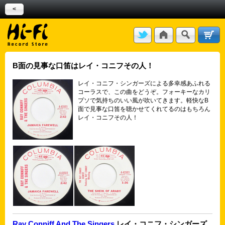
<
B面の見事な口笛はレイ・コニフその人！
レイ・コニフ・シンガーズによる多幸感あふれる
コーラスで、この曲をどうぞ。フォーキーなカリ
プソで気持ちのいい風が吹いてきます。軽快なB
面で見事な口笛を聴かせてくれてるのはもちろん
レイ・コニフその人！
Ray Conniff And The Singers
レイ・コニフ・シンガーズ