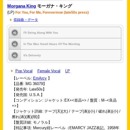
Morgana King
モーガナ・キング
(LP)
For You, For Me, Forevermoe (late50s press)
収録曲・データ
I'll String Along With You
In The Wee Small Hours Of The Morning
It's Delovely
Pop Vocal
Female Vocal
LP
【レーベル:
EmArcy
】
【品番: MG 36079】
【発売年: Late50s】
【発売国: U.S.A.】
【コンディション: ジャケット:EX+<並品+> / 盤質：M--<良品
+>】
【ジャケット詳細: テープ(天)(大) / テープ(表)(小) / 破れ(表)(小) /
擦れ(表)(裏)(弱)】
【盤質詳細: モノラル】
【特記事項: Mercury紺レーベル（EMARCY JAZZ表記。1958年