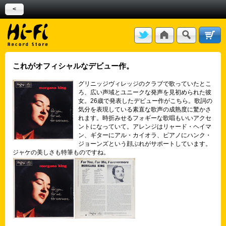
<
これがオフィシャルなデビュー作。
グリニッジヴィレッジのクラブで歌っていたとこ
ろ、広い声域とユニークな発声を見初められた彼
女。26歳で発表したデビュー作がこちら。歌詞の
気分を表現している素直な歌声の成熟度に驚かさ
れます。時折みせるフォギーな歌唱もいいアクセ
ントになっていて。アレンジはリャード・ヘイマ
ン、ギターにアル・カイオラ、ピアノにハンク・
ジョーンズという顔ぶれがサポートしています。
ジャケの美しさも特筆ものですね。