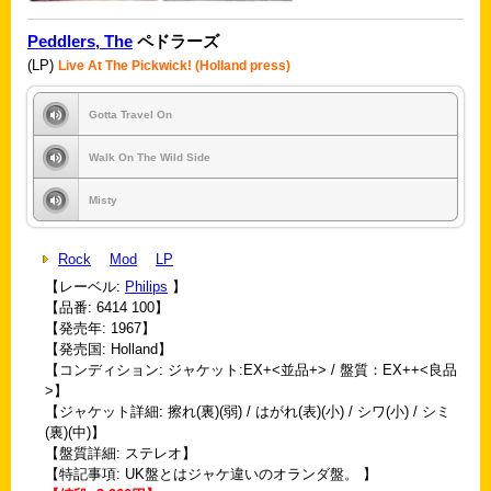
Peddlers, The
ペドラーズ
(LP)
Live At The Pickwick! (Holland press)
Gotta Travel On
Walk On The Wild Side
Misty
Rock
Mod
LP
【レーベル:
Philips
】
【品番: 6414 100】
【発売年: 1967】
【発売国: Holland】
【コンディション: ジャケット:EX+<並品+> / 盤質：EX++<良品
>】
【ジャケット詳細: 擦れ(裏)(弱) / はがれ(表)(小) / シワ(小) / シミ
(裏)(中)】
【盤質詳細: ステレオ】
【特記事項: UK盤とはジャケ違いのオランダ盤。 】