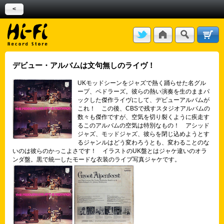
<
デビュー・アルバムは文句無しのライヴ！
UKモッドシーンをジャズで熱く踊らせた名グル
ープ、ペドラーズ。彼らの熱い演奏を生のままパ
ックした傑作ライヴにして、デビューアルバムが
これ！ この後、CBSで残すスタジオアルバムの
数々も傑作ですが、空気を切り裂くように疾走す
るこのアルバムの空気は特別なもの！ アシッド
ジャズ、モッドジャズ、彼らを閉じ込めようとす
るジャンルはどう変わろうとも、変わることのな
いのは彼らのかっこよさです！ イラストのUK盤とはジャケ違いのオラ
ンダ盤。黒で統一したモードな衣装のライブ写真ジャケです。