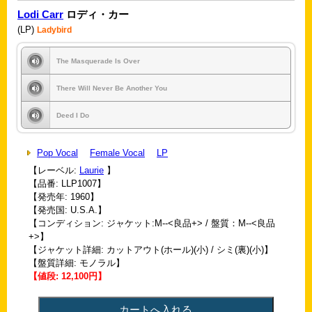
Lodi Carr
ロディ・カー
(LP)
Ladybird
The Masquerade Is Over
There Will Never Be Another You
Deed I Do
Pop Vocal
Female Vocal
LP
【レーベル:
Laurie
】
【品番: LLP1007】
【発売年: 1960】
【発売国: U.S.A.】
【コンディション: ジャケット:M--<良品+> / 盤質：M--<良品
+>】
【ジャケット詳細: カットアウト(ホール)(小) / シミ(裏)(小)】
【盤質詳細: モノラル】
【値段: 12,100円】