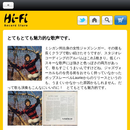
<
とてもとても魅力的な歌声です。
ミシガン州出身の女性ジャズシンガー。その後も
長くクラブで歌い続けたそうですが、スタジオレ
コーディングのアルバムはこれ1枚きり。低くハ
スキーな歌声には強さと色っぽさの両方があっ
て、歌もすごくうまいんですけどね。ジャズヴォ
ーカルものを売る術をおそらく持っていなかった
ポップスレーベルLaurieからのリリースというの
も、うまくいかなかった原因かもしれません。だ
って歌も演奏もこんなにいいのに！ とてもとても魅力的です。