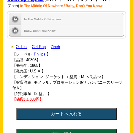
(7inch)
In The Middle Of Nowhere / Baby, Don’t You Know
In The Middle Of Nowhere
Baby, Don’t You Know
Oldies
Girl Pop
7inch
【レーベル:
Philips
】
【品番: 40303】
【発売年: 1965】
【発売国: U.S.A.】
【コンディション: ジャケット: / 盤質：M--<良品+>】
【盤質詳細: モノラル / プロモーション盤 / カンパニースリーヴ
付き】
【特記事項: DJ盤。 】
【値段: 3,300円】