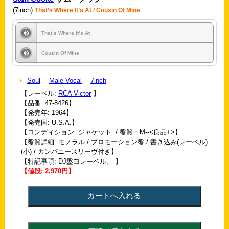
(7inch)
That’s Where It’s At / Cousin Of Mine
That’s Where It’s At
Cousin Of Mine
Soul
Male Vocal
7inch
【レーベル:
RCA Victor
】
【品番: 47-8426】
【発売年: 1964】
【発売国: U.S.A.】
【コンディション: ジャケット: / 盤質：M--<良品+>】
【盤質詳細: モノラル / プロモーション盤 / 書き込み(レーベル)
(小) / カンパニースリーヴ付き】
【特記事項: DJ盤白レーベル。 】
【値段: 2,970円】