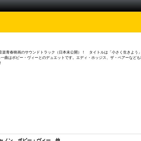
音楽青春映画のサウンドトラック（日本未公開）！ タイトルは「小さく生きよう
ち一曲はボビー・ヴィーとのデュエットです。エディ・ホッジス、ザ・ペアーなども
！
ャノン、ボビー・ヴィー、他