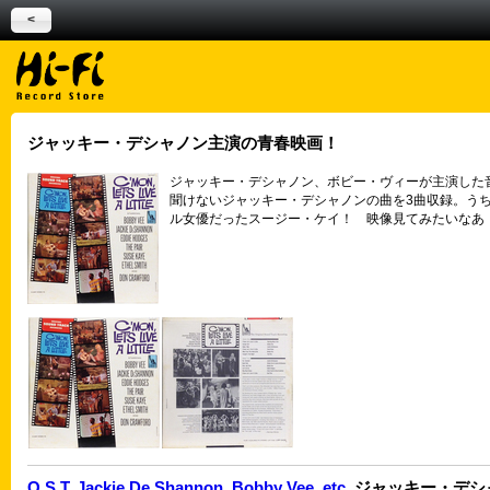
<
ジャッキー・デシャノン主演の青春映画！
ジャッキー・デシャノン、ボビー・ヴィーが主演した
聞けないジャッキー・デシャノンの曲を3曲収録。う
ル女優だったスージー・ケイ！ 映像見てみたいなあ
O.S.T. Jackie De Shannon, Bobby Vee, etc.
ジャッキー・デシ