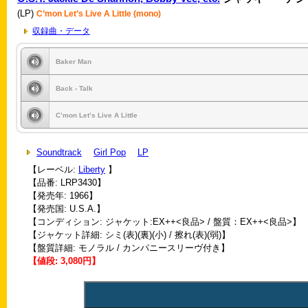
(LP)
C’mon Let’s Live A Little (mono)
収録曲・データ
Baker Man
Back - Talk
C’mon Let’s Live A Little
Soundtrack
Girl Pop
LP
【レーベル:
Liberty
】
【品番: LRP3430】
【発売年: 1966】
【発売国: U.S.A.】
【コンディション: ジャケット:EX++<良品> / 盤質：EX++<良品>】
【ジャケット詳細: シミ(表)(裏)(小) / 擦れ(表)(弱)】
【盤質詳細: モノラル / カンパニースリーヴ付き】
【値段: 3,080円】