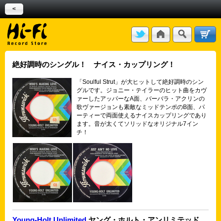
<
絶好調時のシングル！ ナイス・カップリング！
「Soulful Strut」が大ヒットして絶好調時のシン
グルです。ジョニー・テイラーのヒット曲をカヴ
ァーしたアッパーなA面、バーバラ・アクリンの
歌ヴァージョンも素敵なミッドテンポのB面、パ
ーティーで両面使えるナイスカップリングであり
ます。音が太くてソリッドなオリジナル7イン
チ！
Young-Holt Unlimited
ヤング・ホルト・アンリミテッド