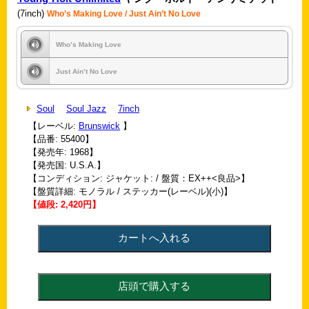
(7inch)
Who’s Making Love / Just Ain’t No Love
Who’s Making Love
Just Ain’t No Love
Soul
Soul Jazz
7inch
【レーベル:
Brunswick
】
【品番: 55400】
【発売年: 1968】
【発売国: U.S.A.】
【コンディション: ジャケット: / 盤質：EX++<良品>】
【盤質詳細: モノラル / ステッカー(レーベル)(小)】
【値段: 2,420円】