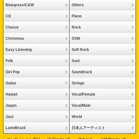
Bluegrass/C&W
Others
CD
Piano
Chorus
Rock
Christmas
SSW
Easy Listening
Soft Rock
Folk
Soul
Girl Pop
Soundtrack
Guitar
Strings
Hawaii
Vocal/Female
Japan
Vocal/Male
Jazz
World
Latin/Brazil
日本人アーティスト