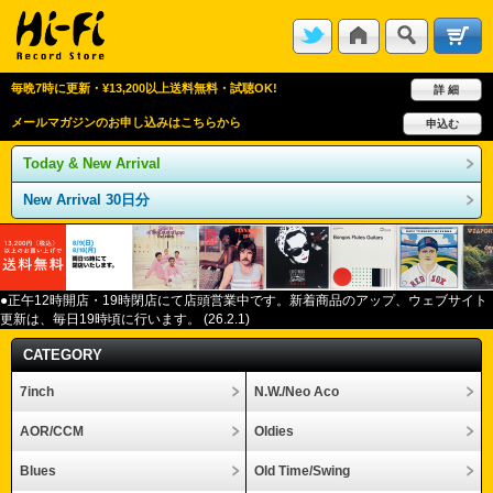
毎晩7時に更新・¥13,200以上送料無料・試聴OK!
詳 細
メールマガジンのお申し込みはこちらから
申込む
Today & New Arrival
New Arrival 30日分
●正午12
時開店・
19
時閉店にて店頭営業中です。新着商品のアップ、ウェブサイト
更新は、毎日
19
時頃に行います。
(26.2.1)
CATEGORY
7inch
N.W./Neo Aco
AOR/CCM
Oldies
Blues
Old Time/Swing