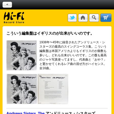
<
こういう編集盤はイギリスのが出来がいいのです。
1938年〜45年に録音されたアンドリュース・シ
スターズの最高のスイングコーラス集。こういう
編集盤は本国アメリカよりもイギリスのが曲数も
多いし、どれも出来がいいのです。この盤も最高
のジャケ写真使ってますし、代表曲と「おや？」
と驚かせてくれるレア曲の混ぜ方がハイセンス。
全16曲。
Andrews Sisters, The
アンドリュース・シスターズ