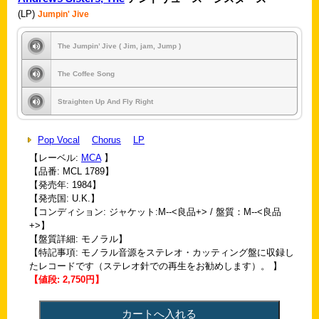
(LP)
Jumpin' Jive
The Jumpin’ Jive ( Jim, jam, Jump )
The Coffee Song
Straighten Up And Fly Right
Pop Vocal
Chorus
LP
【レーベル:
MCA
】
【品番: MCL 1789】
【発売年: 1984】
【発売国: U.K.】
【コンディション: ジャケット:M--<良品+> / 盤質：M--<良品
+>】
【盤質詳細: モノラル】
【特記事項: モノラル音源をステレオ・カッティング盤に収録し
たレコードです（ステレオ針での再生をお勧めします）。 】
【値段: 2,750円】