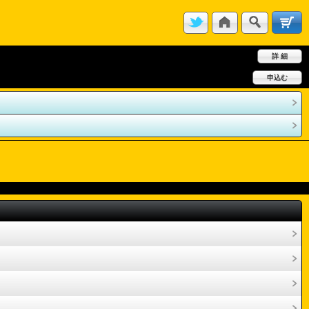
詳 細
申込む