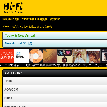
毎晩7時に更新・¥13,200以上送料無料・試聴OK!
メールマガジンのお申し込みはこちらから
Today & New Arrival
New Arrival 30日分
●正午12
時開店・
19
時閉店にて店頭営業中です。新着商品のアップ、ウェブサイト
CATEGORY
7inch
AOR/CCM
Blues
Bluegrass/C&W