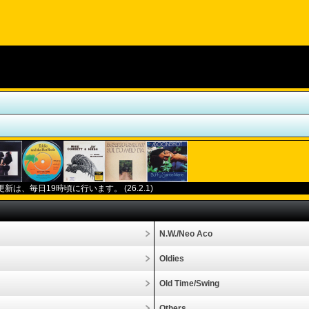
更新は、毎日
19
時頃に行います。
(26.2.1)
N.W./Neo Aco
Oldies
Old Time/Swing
Others