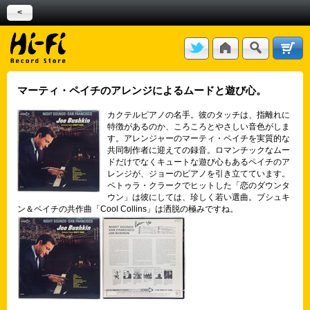
<
マーティ・ペイチのアレンジによるムードと遊び心。
カクテルピアノの名手。彼のタッチは、指離れに
特徴があるのか、ころころとやさしい音色がしま
す。アレンジャーのマーティ・ペイチを実質的な
共同制作者に迎えての録音。ロマンチックなムー
ドだけでなくキュートな遊び心もあるペイチのア
レンジが、ジョーのピアノを引き立てています。
ペトゥラ・クラークでヒットした「恋のダウンタ
ウン」は彼にしては、珍しく若い選曲。ブシュキ
ン＆ペイチの共作曲「Cool Collins」は洒脱の極みですね。