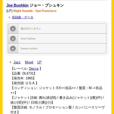
Joe Bushkin
ジョー・ブシュキン
(LP)
Night Sounds - San Francisco
収録曲・データ
恋のダウンタウン
Cool Collins
Sweet Leilani
Jazz
Mood
LP
【レーベル:
Decca
】
【品番: DL4731】
【発売年: 1965】
【発売国: U.S.A.】
【コンディション: ジャケット:EX+<並品+> / 盤質：M--<良品
+>】
【ジャケット詳細: 擦れ(表)(弱) / 書き込み(ジャケット)(裏)(中) /
抜け(背)(中) / 日焼け(裏)(小)】
【盤質詳細: モノラル / プロモーション盤 / カンパニースリーヴ
付き】